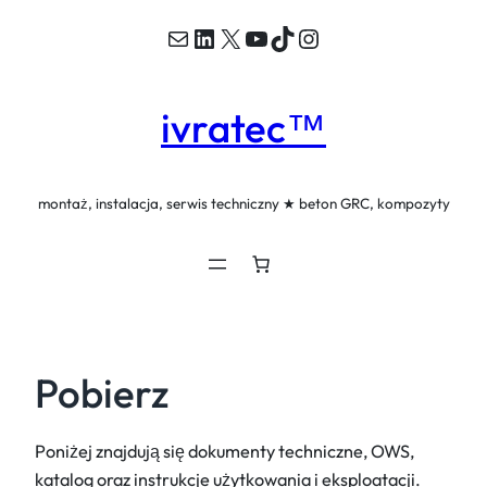
Mail
LinkedIn
X
YouTube
TikTok
Instagram
Przejdź
do
treści
ivratec™
montaż, instalacja, serwis techniczny ★ beton GRC, kompozyty
Pobierz
Poniżej znajdują się dokumenty techniczne, OWS,
katalog oraz instrukcje użytkowania i eksploatacji.