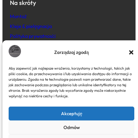
Na skróty
Montaż
Kleje & pielęgnacja
Polityka prywatności
Warunki OWS
Zarządzaj zgodą
Szybki kontakt
Aby zapewnić jak najlepsze wrażenia, korzystamy z technologii, takich jak
pliki cookie, do przechowywania i/lub uzyskiwania dostępu do informacji o
e-mail: info(at)ivratec.pl
urządzeniu. Zgoda na te technologie pozwoli nam przetwarzać dane, takie
jak zachowanie podczas przeglądania lub unikalne identyfikatory na tej
LinkedIn
YouTube
TikTok
Instagram
X
Facebook
stronie. Brak wyrażenia zgody lub wycofanie zgody może niekorzystnie
wpłynąć na niektóre cechy i funkcje.
Akceptuję
Odmów