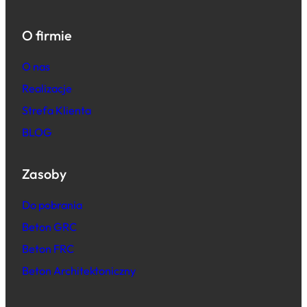
O firmie
O nas
Realizacje
Strefa Klienta
BLOG
Zasoby
Do pobrania
Beton GRC
Beton FRC
Beton Architektoniczny