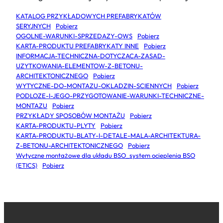
KATALOG PRZYKŁADOWYCH PREFABRYKATÓW
SERYJNYCH
Pobierz
OGOLNE-WARUNKI-SPRZEDAZY-OWS
Pobierz
KARTA-PRODUKTU PREFABRYKATY INNE
Pobierz
INFORMACJA-TECHNICZNA-DOTYCZACA-ZASAD-
UZYTKOWANIA-ELEMENTOW-Z-BETONU-
ARCHITEKTONICZNEGO
Pobierz
WYTYCZNE-DO-MONTAZU-OKLADZIN-SCIENNYCH
Pobierz
PODLOZE-I-JEGO-PRZYGOTOWANIE-WARUNKI-TECHNICZNE-
MONTAZU
Pobierz
PRZYKŁADY SPOSOBÓW MONTAŻU
Pobierz
KARTA-PRODUKTU-PLYTY
Pobierz
KARTA-PRODUKTU-BLATY-I-DETALE-MALA-ARCHITEKTURA-
Z-BETONU-ARCHITEKTONICZNEGO
Pobierz
Wytyczne montażowe dla układu BSO_system ocieplenia BSO
(ETICS)
Pobierz