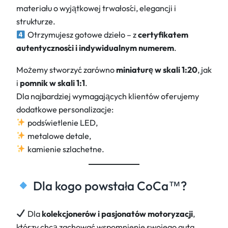
materiału o wyjątkowej trwałości, elegancji i
strukturze.
Otrzymujesz gotowe dzieło – z
certyfikatem
autentyczności i indywidualnym numerem
.
Możemy stworzyć zarówno
miniaturę w skali 1:20
, jak
i
pomnik w skali 1:1
.
Dla najbardziej wymagających klientów oferujemy
dodatkowe personalizacje:
podświetlenie LED,
metalowe detale,
kamienie szlachetne.
Dla kogo powstała CoCa™?
Dla
kolekcjonerów i pasjonatów motoryzacji
,
którzy chcą zachować wspomnienie swojego auta.