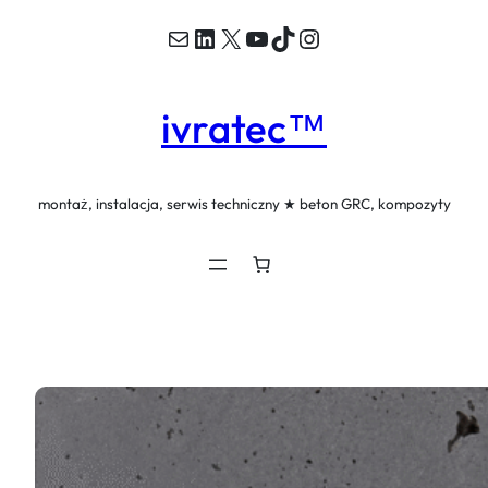
Mail
LinkedIn
X
YouTube
TikTok
Instagram
Przejdź
do
treści
ivratec™
montaż, instalacja, serwis techniczny ★ beton GRC, kompozyty