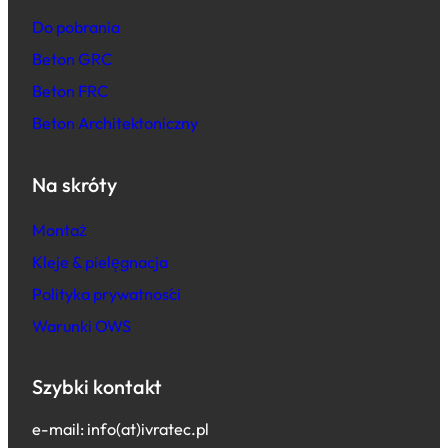
Do pobrania
Beton GRC
Beton FRC
Beton Architektoniczny
Na skróty
Montaż
Kleje & pielęgnacja
Polityka prywatności
Warunki OWS
Szybki kontakt
e-mail: info(at)ivratec.pl