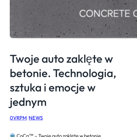
Twoje auto zaklęte w
betonie. Technologia,
sztuka i emocje w
jednym
0VRPM
/
NEWS
CoCa™ – Twoje auto zaklęte w betonie.