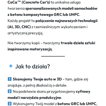
CoCa™ (Concrete Car’s)
to unikalna usługa
tworzenia
spersonalizowanych modeli samochodów
z betonu kompozytowego GRC lub UHPC
.
Każdy projekt to
połączenie najnowszych technologii
(AI, 3D, CNC)
z rzemieślniczym wykończeniem i
artystyczną precyzją.
Nie tworzymy kopii – tworzymy
trwałe dzieła sztuki
inspirowane motoryzacją
.
Jak to działa?
Skanujemy Twoje auto w 3D
– tam, gdzie się
znajduje, z pełną dbałością o detale.
Na podstawie skanu przygotowujemy
cyfrowy
model i narzędzia produkcyjne
.
Wykonujemy Twój model z
betonu GRC lub UHPC
,