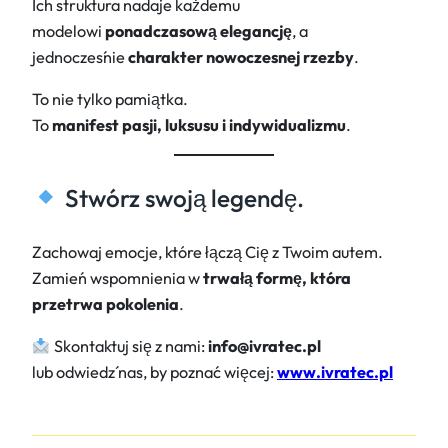
Ich struktura nadaje każdemu
modelowi
ponadczasową elegancję
, a
jednocześnie
charakter nowoczesnej rzeźby
.
To nie tylko pamiątka.
To
manifest pasji, luksusu i indywidualizmu
.
Stwórz swoją legendę.
Zachowaj emocje, które łączą Cię z Twoim autem.
Zamień wspomnienia w
trwałą formę, która
przetrwa pokolenia
.
Skontaktuj się z nami:
info@ivratec.pl
lub odwiedź nas, by poznać więcej:
www.ivratec.pl