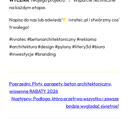
WYCENA
Twojego projektu.
Wsparcie techniczne
na każdym etapie.
Napisz do nas lub odwiedź
ivratec.pl i stwórzmy coś
trwałego!
#ivratec #betonarchitektoniczny #reklama
#architektura #design #pylony #litery3d #biuro
#inwestycje #branding
Poprzedni:
Płyty, parapety, beton architektoniczny,
wiosenne RABATY 2026
Następny:
Podłoga, która przetrwa wszystko i zawsze
będzie wyglądać świetnie!