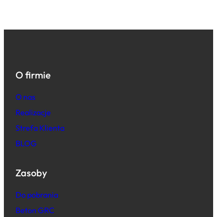
O firmie
O nas
Realizacje
Strefa Klienta
BLOG
Zasoby
Do pobrania
Beton GRC