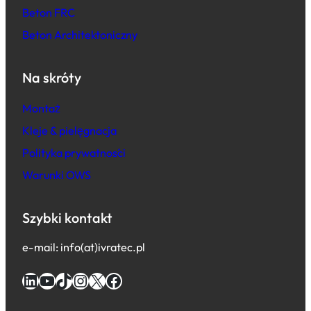
Beton FRC
Beton Architektoniczny
Na skróty
Montaż
Kleje & pielęgnacja
Polityka prywatności
Warunki OWS
Szybki kontakt
e-mail: info(at)ivratec.pl
LinkedIn
YouTube
TikTok
Instagram
X
Facebook