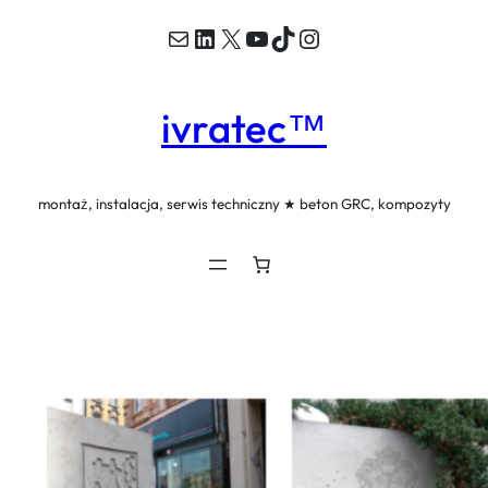
Mail
LinkedIn
X
YouTube
TikTok
Instagram
Przejdź
do
treści
ivratec™
montaż, instalacja, serwis techniczny ★ beton GRC, kompozyty